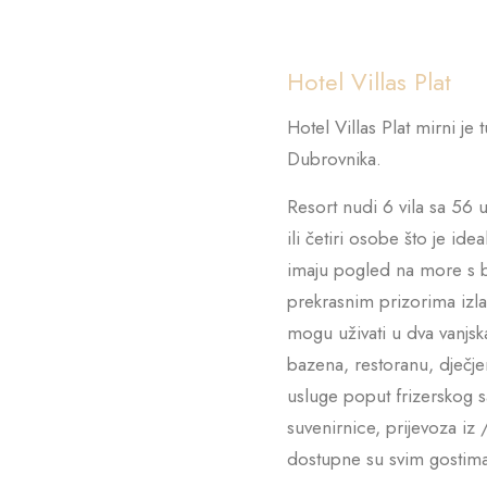
Hotel Villas Plat
Hotel Villas Plat mirni je
Dubrovnika.
Resort nudi 6 vila sa 56 u
ili četiri osobe što je ide
imaju pogled na more s b
prekrasnim prizorima izlas
mogu uživati u dva vanjska
bazena, restoranu, dječje
usluge poput frizerskog 
suvenirnice, prijevoza iz 
dostupne su svim gostima 