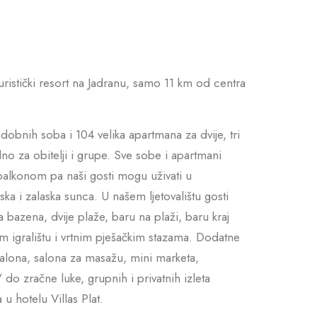
 turistički resort na Jadranu, samo 11 km od centra
dobnih soba i 104 velika apartmana za dvije, tri
alno za obitelji i grupe. Sve sobe i apartmani
alkonom pa naši gosti mogu uživati u
ka i zalaska sunca. U našem ljetovalištu gosti
 bazena, dvije plaže, baru na plaži, baru kraj
m igralištu i vrtnim pješačkim stazama. Dodatne
salona, salona za masažu, mini marketa,
/ do zračne luke, grupnih i privatnih izleta
u hotelu Villas Plat.