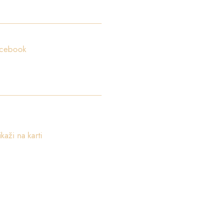
atite nas!
cebook
okacija:
ica od Batale 2A, 20000 Dubrovnik, Croatia
ikaži na karti