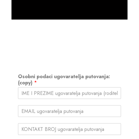
Osobni podaci ugovaratelja putovanja:
(copy)
*
(
c
o