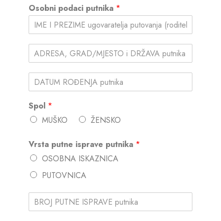
Osobni podaci putnika
*
p
y
)
*
(
c
o
(
p
c
y
o
)
Spol
*
p
*
y
MUŠKO
ŽENSKO
)
(
Vrsta putne isprave putnika
*
c
o
OSOBNA ISKAZNICA
p
y
PUTOVNICA
)
*
(
c
o