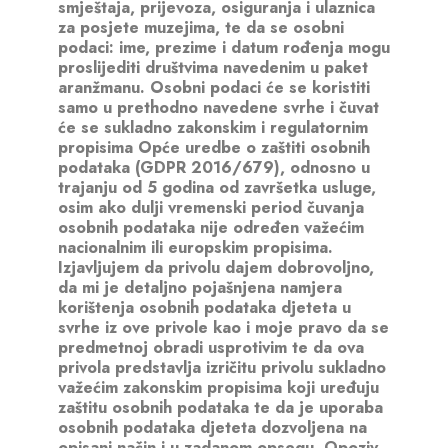
o
smještaja, prijevoza, osiguranja i ulaznica
p
za posjete muzejima, te da se osobni
y
podaci: ime, prezime i datum rođenja mogu
)
proslijediti društvima navedenim u paket
*
aranžmanu. Osobni podaci će se koristiti
samo u prethodno navedene svrhe i čuvat
će se sukladno zakonskim i regulatornim
propisima Opće uredbe o zaštiti osobnih
podataka (GDPR 2016/679), odnosno u
trajanju od 5 godina od završetka usluge,
osim ako dulji vremenski period čuvanja
osobnih podataka nije određen važećim
nacionalnim ili europskim propisima.
Izjavljujem da privolu dajem dobrovoljno,
da mi je detaljno pojašnjena namjera
korištenja osobnih podataka djeteta u
svrhe iz ove privole kao i moje pravo da se
predmetnoj obradi usprotivim te da ova
privola predstavlja izričitu privolu sukladno
važećim zakonskim propisima koji uređuju
zaštitu osobnih podataka te da je uporaba
osobnih podataka djeteta dozvoljena na
opisani način i u zadanom opsegu. Opoziv