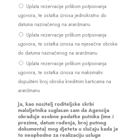
y
y
c
y
)
Uplata rezervacije prilikom potpisivanja
)
o
)
*
ugovora, te ostatka iznosa jednokratno do
(
p
(
c
y
c
datuma naznačenog na aranžmanu
o
)
o
p
Uplata rezervacije prilikom potpisivanja
(
p
y
c
y
ugovora, te ostatka iznosa na mjesečne obroke
)
o
)
do datuma naznačenog na aranžmanu
(
p
*
c
y
Uplata rezervacije prilikom potpisivanja
o
)
p
ugovora, te ostatka iznosa na maksimalni
(
y
c
dopušteni broj obroka kreditnim karticama na
)
o
aranžmanu
(
p
c
y
o
)
Ja, kao nositelj roditeljske skrbi
p
*
maloljetnika suglasan sam da Agencija
y
obrađuje osobne podatke putnika (ime i
)
prezime, datum rođenja, broj putnog
(
dokumenta) mog djeteta u slučaju kada je
c
to neophodno za realizaciju usluge