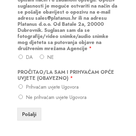
suglasnosti je moguće ostvariti na način da
se pošalje obavijest o opozivu na e-mail
adresu sales@platanus.hr ili na adresu
Platanus d.o.o. Od Batale 2a, 20000
Dubrovnik. Suglasan sam da se
fotografije/video snimke/audio snimke
mog djeteta sa putovanja objave na
društvenim mrežama Agencije
*
DA
NE
PROČITAO/LA SAM I PRIHVAĆAM OPĆE
UVJETE (OBAVEZNO)
*
Prihvaćam uvjete Ugovora
Ne prihvaćam uvjete Ugovora
Pošalji