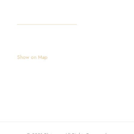
Location:
Ulica od Batale 2A, 20000 Dubrovnik,
Croatia
Show on Map